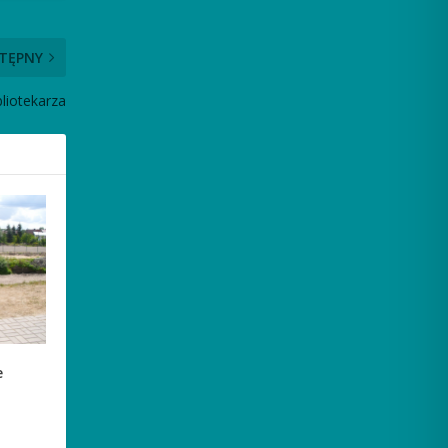
TĘPNY
liotekarza
e