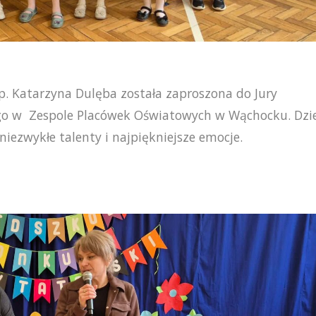
 p. Katarzyna Dulęba została zaproszona do Jury
go w Zespole Placówek Oświatowych w Wąchocku. Dzie
iezwykłe talenty i najpiękniejsze emocje.