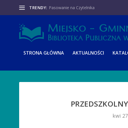
TRENDY:
Pasowanie na Czytelnika
STRONA GŁÓWNA
AKTUALNOŚCI
KATA
PRZEDSZKOLNY
kwi 27