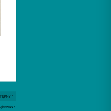
TĘPNY
iękowania.