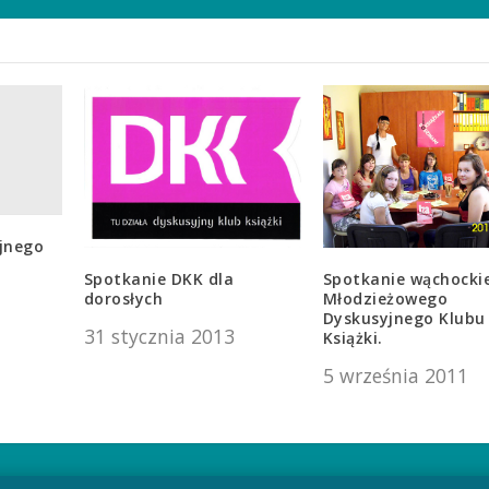
jnego
Spotkanie DKK dla
Spotkanie wąchocki
dorosłych
Młodzieżowego
Dyskusyjnego Klubu
31 stycznia 2013
Książki.
5 września 2011