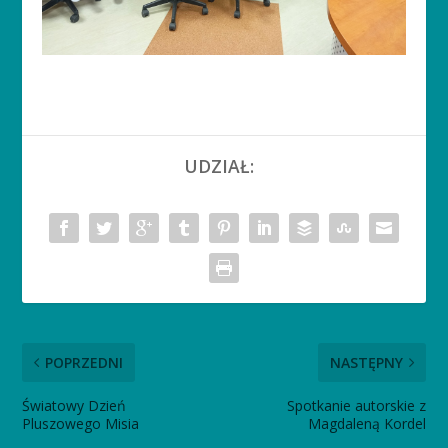
UDZIAŁ:
POPRZEDNI
NASTĘPNY
Światowy Dzień
Spotkanie autorskie z
Pluszowego Misia
Magdaleną Kordel