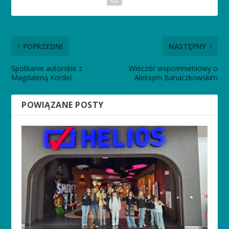
POPRZEDNI
NASTĘPNY
Spotkanie autorskie z
Wieczór wspomnieniowy o
Magdaleną Kordel
Aleksym Banaczkowskim
POWIĄZANE POSTY