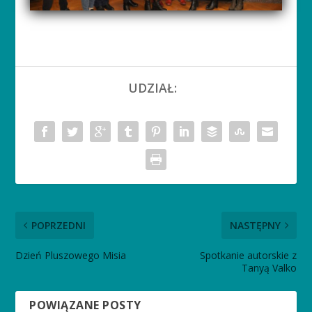
UDZIAŁ:
POPRZEDNI
NASTĘPNY
Dzień Pluszowego Misia
Spotkanie autorskie z
Tanyą Valko
POWIĄZANE POSTY