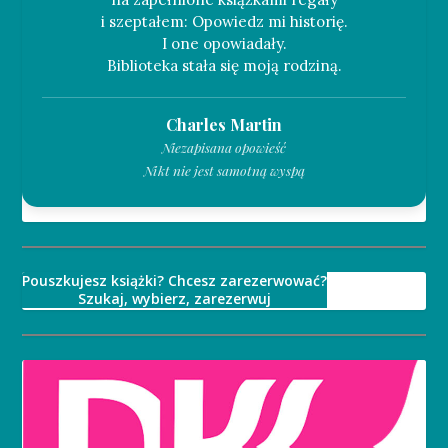
i szeptałem: Opowiedz mi historię.
I one opowiadały.
Charles Martin
Niezapisana opowieść
Nikt nie jest samotną wyspą
Pouszkujesz książki? Chcesz zarezerwować?
Szukaj, wybierz, zarezerwuj