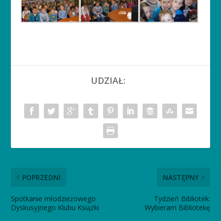
UDZIAŁ:
POPRZEDNI
NASTĘPNY
Spotkanie młodzieżowego
Tydzień Bibliotek:
Dyskusyjnego Klubu Książki
Wybieram Bibliotekę