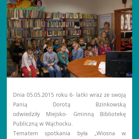
Dnia 05.05.2015 roku 6- latki wraz ze swoją
Panią Dorotą Bzinkowską
odwiedziły Miejsko- Gminną Bibliotekę
Publiczną w Wąchocku.
Tematem spotkania była „Wiosna w