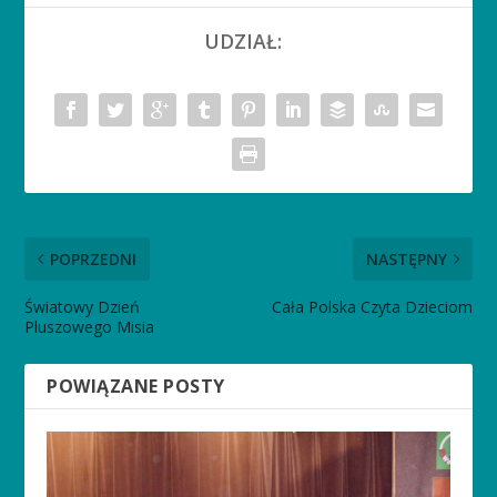
UDZIAŁ:
POPRZEDNI
NASTĘPNY
Światowy Dzień
Cała Polska Czyta Dzieciom
Pluszowego Misia
POWIĄZANE POSTY