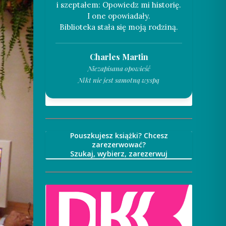
i szeptałem: Opowiedz mi historię.
I one opowiadały.
Charles Martin
Niezapisana opowieść
Nikt nie jest samotną wyspą
Pouszkujesz książki? Chcesz
zarezerwować?
Szukaj, wybierz, zarezerwuj