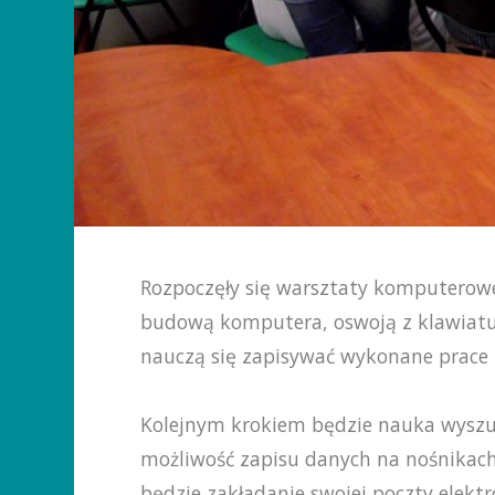
Rozpoczęły się warsztaty komputerowe „
budową komputera, oswoją z klawiatu
nauczą się zapisywać wykonane prace
Kolejnym krokiem będzie nauka wyszuk
możliwość zapisu danych na nośnikac
będzie zakładanie swojej poczty elek