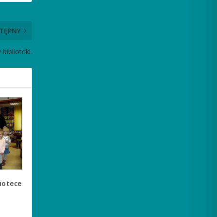
TĘPNY
biblioteki.
iotece