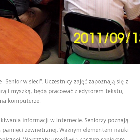
Senior w sieci”. Uczestnicy zajęć zapoznają się z
rą i myszką, będą pracować z edytorem tekstu,
 na komputerze.
iwania informacji w Internecie. Seniorzy poznają
h pamięci zewnętrznej. Ważnym elementem nauki
tronicznej. Warsztaty umożliwią naszym seniorom